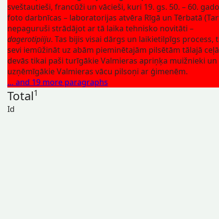
sveštautieši, francūži un vācieši, kuri 19. gs. 50. – 60. gad
foto darbnīcas – laboratorijas atvēra Rīgā un Tērbatā (Tar
nepaguruši strādājot ar tā laika tehnisko novitāti –
dagerotipiiju
. Tas bijis visai dārgs un laikietilpīgs process,
sevi iemūžināt uz abām pieminētajām pilsētām tālajā ceļā
devās tikai paši turīgākie Valmieras apriņķa muižnieki un
uzņēmīgākie Valmieras vācu pilsoņi ar ģimenēm.
… and 19 more paragraphs
Total
1
Id