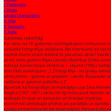
J. Pavlovskis
J. Vītols
Jakobs Līvenstrēms
K. Oše
P. Zonvalds
T. Koše
Gaismas rakstītāji
Par vienu no 19. gadsimta nozīmīgākajiem notikumiem ti
uzskatīta fotogrāfijas atklāšana. Bet interesanti, ko tad īst
nozīmē mums visiem ikdienā tik pierastais vārds? Vairāk
pirms simts gadiem Rīgas Latviešu Biedrības Zinību komis
izdotajā Konversācijas vārdnīcas 1. sējumā (1906.), lasītāj
dots šāds skaidrojums: „[..] fotogrāfija – no grieķu valoda
vārda
photos
– gaisma un
graphein
– rakstīt. Ārpasaules at
radīšana ar gaismas palīdzību [..]”.
Jāprecizē, ka fotogrāfijas pirmatklājēja Luija Žaka Mande
Dagēra (1787.-1851.) vārdu vēl ilgi mūsu pusē nezinās, lai
lielākajās Eiropas un pamazām arī Krievijas impērijas
ekonomiski aktīvākajās pilsētās jau parādījās un darbību
uzsāka pirmie fotogrāfi jeb dagerotipisti. Pārsvarā iebrau