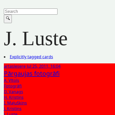
J. Luste
Explicitly tagged cards
artaslesere
Jul 25, 2011, 16:04
Pārgaujas fotogrāfi
A. Vītols
Fotogrāfi
D. Vanags
H. Kristins
I. Maļuškins
J. Kristins
J. Luste