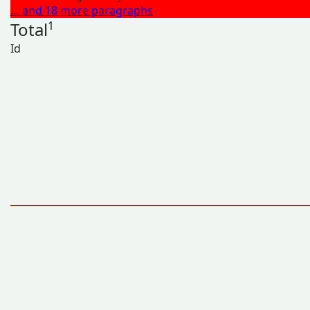
… and 18 more paragraphs
Total
1
Id