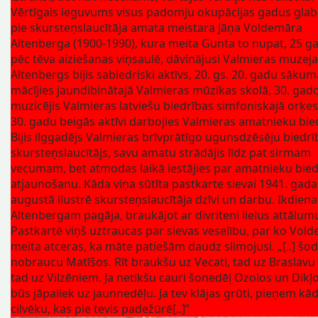
Vērtīgais ieguvums visus padomju okupācijas gadus glab
pie skursteņslaucītāja amata meistara Jāņa Voldemāra
Altenberga (1900-1990), kura meita Gunta to nupat, 25 g
pēc tēva aiziešanas viņsaulē, dāvinājusi Valmieras muzej
Altenbergs bijis sabiedriski aktīvs, 20. gs. 20. gadu sākum
mācījies jaundibinātajā Valmieras mūzikas skolā, 30. gad
muzicējis Valmieras latviešu biedrības simfoniskajā orķes
30. gadu beigās aktīvi darbojies Valmieras amatnieku bie
Bijis ilggadējs Valmieras brīvprātīgo ugunsdzēsēju biedrī
skursteņslaucītājs, savu amatu strādājis līdz pat sirmam
vecumam, bet atmodas laikā iestājies par amatnieku bied
atjaunošanu. Kāda viņa sūtīta pastkarte sievai 1941. gada
augustā ilustrē skursteņslaucītāja dzīvi un darbu. Ikdiena
Altenbergam pagāja, braukājot ar divriteni lielus attālum
Pastkartē viņš uztraucas par sievas veselību, par ko Vol
meita atceras, ka māte patiešām daudz slimojusi. „[..] šo
nobraucu Matīšos. Rīt braukšu uz Vecati, tad uz Braslavu
tad uz Vilzēniem. Ja netikšu cauri šonedēļ Ozolos un Dikļo
būs jāpaliek uz jaunnedēļu. Ja tev klājas grūti, pieņem kā
cilvēku, kas pie tevis padežūrē[..]”