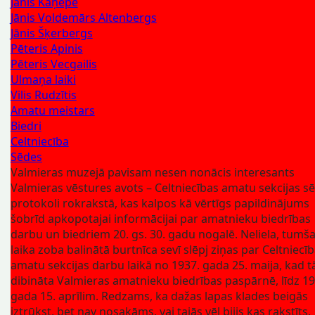
Jānis Kaņepe
Jānis Voldemārs Altenbergs
Jānis Šķerbergs
Pēteris Apinis
Pēteris Vecgailis
Ulmaņa laiki
Vilis Rudzītis
Amatu meistars
Biedri
Celtniecība
Sēdes
Valmieras muzejā pavisam nesen nonācis interesants
Valmieras vēstures avots – Celtniecības amatu sekcijas s
protokoli rokrakstā, kas kalpos kā vērtīgs papildinājums
šobrīd apkopotajai informācijai par amatnieku biedrības
darbu un biedriem 20. gs. 30. gadu nogalē. Neliela, tumša
laika zoba balinātā burtnīca sevī slēpj ziņas par Celtniecī
amatu sekcijas darbu laikā no 1937. gada 25. maija, kad t
dibināta Valmieras amatnieku biedrības paspārnē, līdz 19
gada 15. aprīlim. Redzams, ka dažas lapas klades beigās
iztrūkst, bet nav nosakāms, vai tajās vēl bijis kas rakstīts.