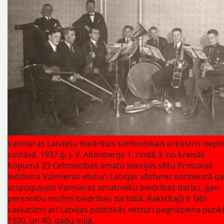
Valmieras Latviešu biedrības simfoniskais orķestris nepil
sastāvā, 1937.g. J. V. Altenbergs 1. rindā 3. no kreisās
Kopumā 23 Celtniecības amatu sekcijas sēžu Protokoli
iedzīvina Valmieras vēsturi Latvijas vēstures kontekstā g
atspoguļojot Valmieras amatnieku biedrības darbu, gan
personību nozīmi biedrības darbībā. Rakstītajā ir labi
saskatāmi arī Latvijas politiskās vēsturi pagrieziena punkt
1930. un 40. gadu mijā.