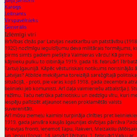
Karogs
Leitnants
Virspavēlnieks
Ģenerālis
Izlēmīgi vīri
Brīvības cīņās par Latvijas neatkarību un patstāvību (1918
1920) nozīmīgu ieguldījumu deva militārais formējums, 
pirms simts gadiem piešķīra Valmieras vārdu! Kā pirmo
kājnieku pulku to dibināja 1919. gada 18. februārī Tērbatā
Tartu) Igaunijā. Kāpēc vēsturiskais notikums norisinājās 
Latvijas? Atbilde meklējama toreizējā sarežģītajā politiska
situācijā, - proti, pie varas kopš 1918. gada decembra atr
lielinieki jeb komunisti. Arī daļa valmieriešu atbalstīja J. S
režīmu. Taču netrūka patriotisku un dedzīgu vīru, kuri me
iespēju palīdzēt atjaunot nesen proklamētās valsts
suverenitāti.
Arī mūsu ziemeļu kaimiņi turpināja cīnīties pret lielinieki
1919. gada janvāra kaujās Igaunijas divīzijas pārrāva Pa
Krievijas fronti, ieņemot Tapu, Rakveri, Meizakilu (Mōisak
un Tervu (Törva), 14. janvārī Tērbatu, 1. februārī Valku ar