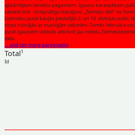
apkārtējiem latviešu pagastiem. Igauņu karaspēkam palī
sabiedrotie - brīvprātīgo bataljons „Ziemeļu dēli” no Somi
Lielinieku pusē kaujās piedalījās 2. un 10. divīzijas pulki, t
cīņas risinājās ar mainīgām sekmēm. Tomēr februāra otr
pusē igauņiem izdevās atbrīvot jau nelielu Ziemeļvidzem
daļu.
… and ten more paragraphs
Total
1
Id