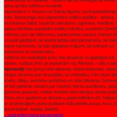
laika sprīdis svētkus nosvinēt.
Septembris ir Visuma un Dabas līgums, kurā piedalāmies 
mēs. Raksturīga visu septembra svētku īpašība – iešana,
braukšana Dabā, turpinās sēņošana, ogošana, medības. 
dabas kārtības sastādām svētku kārtību: suminām Zemīti
māmiņu par tās dāsnumu, pateicamies vasarai, lūdzam D
un paši gādājam, lai iesētā labība labi pārziemotu, lai mē
lopiņi neslimotu, lai labi glabātos krājumi, lai zvēriem un
putniņiem to nepietrūktu.
Svētkos visi meklējam Jumi, bet atraduši, to glabājam kā
laimes, ražības zīmi. Ja septembrī rūc Pērkons – silts rude
Apsveicēji
nes Jumja stila dāvanas, dzied dziesmas, skan
dzejas vārsmas par draudzību un mīlestību. Cits citam dā
krešu, dāliju, samteņu pušķīšus un citas dāvanas. Ģimen
vīrieši pateicās sievām par rūpesti, bērnu auklēšanu, jau
ģimenes pavardu, mātes meitām dod derīgus dzīves pa
Viens otru apdūmo ar dzintaru, piparmētrām utt. Telpas 
ar brūklenājiem, puķu pušķiem klāt pieliek auzas, linus, b
aizsardzībai - kadiķi, dadzīti.
… and eight more paragraphs