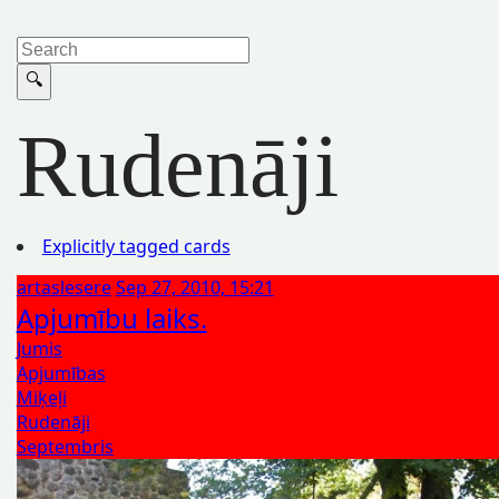
Rudenāji
Explicitly tagged cards
artaslesere
Sep 27, 2010, 15:21
Apjumību laiks.
Jumis
Apjumības
Miķeļi
Rudenāji
Septembris